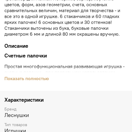
цветов, форм, азов геометрии, счета, основных
сравнительных величин, материал для творчества - и
все это в одной игрушке. 6 стаканчиков и 60 гладких
ярких палочек! 6 основных цветов и 30 оттенков!
Стаканчики выточены из бука, буковые палочки
диаметром 6 мм и длиной 80 мм окрашены вручную.
Описание
Счетные палочки
Простая многофункциональная развивающая игрушка -
счетные палочки - при правильном использовании
может принести больше пользы ребенку, чем дорогие
Показать полностью
развивающие центры. Думаете, палочки нужны лишь
для счета? Это в корне неверно! Их цели гораздо
масштабней.
Характеристики
Теперь у нас обновленный вариант коробочки с
Бренд
перегородками и с оргстеклом.
Леснушки
Обучение начальной математике и знакомство с
Тип товаров
цветами и оттенками – прямое назначение этого
Игрушки