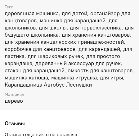
Теги
Деревянная машинка волшебная - автобус легко
деревянная машинка, для детей, органайзер для
перенесет нас через самые высокие горы, самые
канцтоваров, машинка для карандашей, для
глубокие моря и самые снежные равнины.
школьников, для школы, для первоклассника, для
Автобус очень многофункциональный - и игрушка, и
сортер, и тренажер для мелкой моторики, и
будущего школьника, для хранения канцтоваров,
канцелярский аксессуар.
для хранения канцелярских принадлежностей,
коробочка для канцтоваров, для карандашей, для
Выполнен из твердого бука, колесики тонированы.
ластика, для шариковых ручек, для простого
Размеры: 160 мм х 90 мм х 60 мм
карандаша, деревянный аксессуар для ручек,
Карандашей автобус вмещает не так уж и много - всего
стакан для карандашей, емкость для канцтоваров,
8 штук.
машинка катюша, машинка игрушка, для игры,
Например это могут быть карандаши цветов радуги +
Карандашница Автобус Леснушки
черный.
Автобус- карандашницу мы можем рекомендовать для
Материал
дерево
игры и практического использования уже с 2-х лет. А
еще эту необычную деревянную игрушку можно
подарить большому дяде-чертежнику - для набора
простых карандашей разной твердости.
Отзывы
Только вперед! Вместе с нашим автобусом-
Отзывов еще никто не оставлял
карандашницей в мир безграничной детской фантазии!