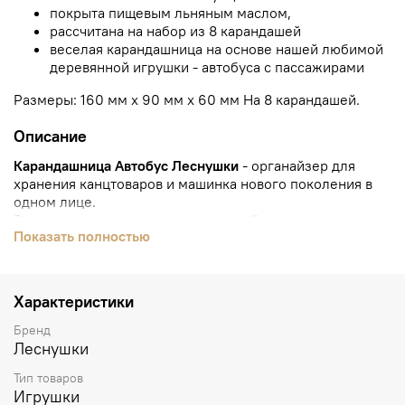
покрыта пищевым льняным маслом,
рассчитана на набор из 8 карандашей
веселая карандашница на основе нашей любимой
деревянной игрушки - автобуса с пассажирами
Размеры: 160 мм х 90 мм х 60 мм На 8 карандашей.
Описание
Карандашница Автобус Леснушки
- органайзер для
хранения канцтоваров и машинка нового поколения в
одном лице.
Веселая деревянная игрушка - автобус с
Показать полностью
разноцветными карандашами приглашает малыша в
увлекательное путешествие!
Поехали вместе в жаркие страны с теплым ласковым
Характеристики
морем, ярким солнышком и желтым песком! Или в лес,
за первыми ландышами. Или на пестрый луг, где
Бренд
бабочки так похожи на цветы, а цветы на бабочек.
Леснушки
А может быть автобус привезет нас прямым ходом к
Тип товаров
самому главному человеку в жизни (а также самому
Игрушки
главному персонажу всех детских рисунков) - МАМЕ.