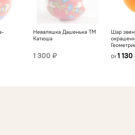
а-
Неваляшка Дашенька ТМ
Шар зве
Катюша
окрашен
Геометри
1 300 ₽
1 130
От