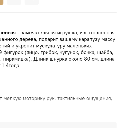
шенная
- замечательная игрушка, изготовленная
шенного дерева, подарит вашему карапузу массу
ний и укрепит мускулатуру маленьких
 фигурок (яйцо, грибок, чугунок, бочка, шайба,
, пирамидка). Длина шнурка около 80 см, длина
т
1-4года
т мелкую моторику рук, тактильные ощущения,
 яркий шнурок нанизаны фигурки из
рашенного) дерева. Для удобства нанизывания с
 есть деревянная игла, которая легко проходит
 Увлекательная игра познакомит ребенка с