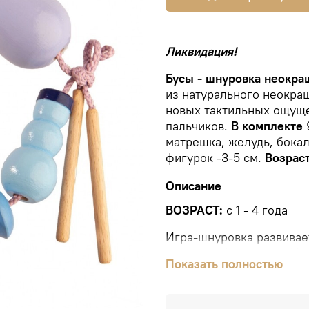
Ликвидация!
Бусы - шнуровка неокра
из натурального неокра
новых тактильных ощуще
пальчиков.
В комплекте
9
матрешка, желудь, бокал
фигурок -3-5 см.
Возрас
Описание
ВОЗРАСТ:
с 1 - 4 года
Игра-шнуровка развивае
познания форм, счет. На
Показать полностью
неокрашенного (либо ок
каждой стороны ленточки
сквозь гладкие фигурки.