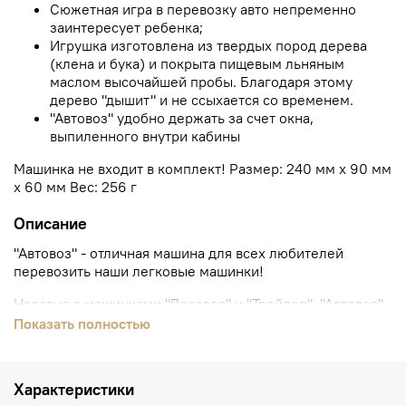
Сюжетная игра в перевозку авто непременно
заинтересует ребенка;
Игрушка изготовлена из твердых пород дерева
(клена и бука) и покрыта пищевым льняным
маслом высочайшей пробы. Благодаря этому
дерево "дышит" и не ссыхается со временем.
"Автовоз" удобно держать за счет окна,
выпиленного внутри кабины
Машинка не входит в комплект! Размер: 240 мм х 90 мм
х 60 мм Вес: 256 г
Описание
"Автовоз" - отличная машина для всех любителей
перевозить наши легковые машинки!
Наравне с машинками "Лесовоз" и "Трейлер", "Автовоз" -
одна из больших машин в серии игрушечных
Показать полностью
транспортных средств от "Леснушек". Крепкая, прочная
и красивая. Можно грузить и возить все наши легковые
машинки и не только! Прицеп соединяется с тягачом
Характеристики
таким образом, чтобы не создавать помех при любом