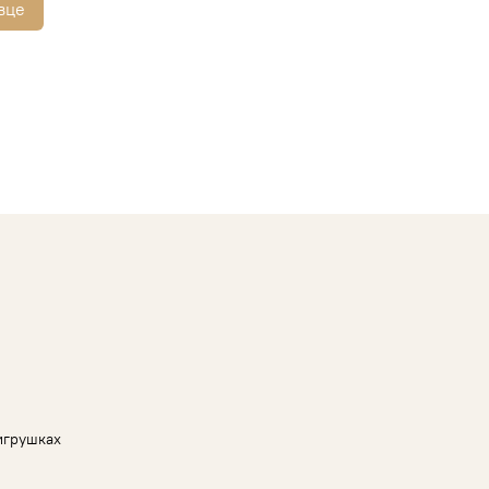
вце
игрушках