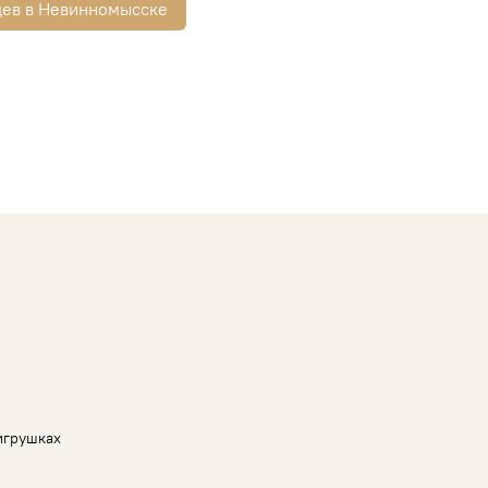
цев в Невинномысске
игрушках