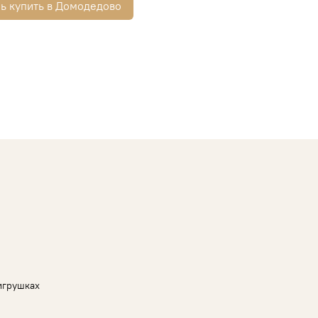
ь купить в Домодедово
игрушках