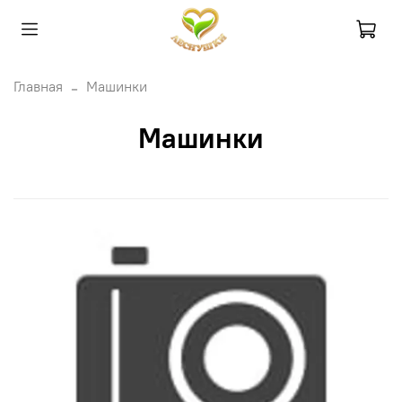
Главная
Машинки
Машинки