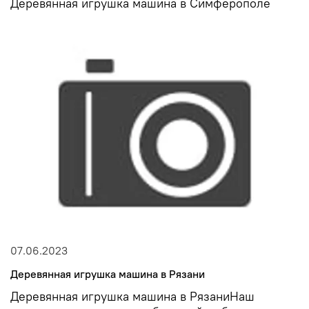
Деревянная игрушка машина в Симферополе
07.06.2023
Деревянная игрушка машина в Рязани
Деревянная игрушка машина в РязаниНаш