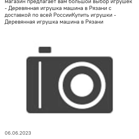
магазин предлагает вам большой выбор игрушек
- Деревянная игрушка машина в Рязани с
доставкой по всей РоссииКупить игрушки -
Деревянная игрушка машина в Рязани
06.06.2023