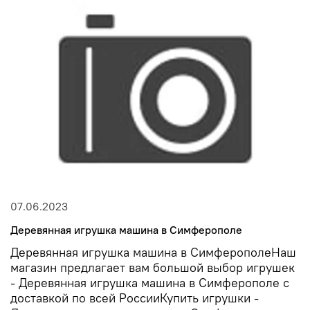
07.06.2023
Деревянная игрушка машина в Симферополе
Деревянная игрушка машина в СимферополеНаш
магазин предлагает вам большой выбор игрушек
- Деревянная игрушка машина в Симферополе с
доставкой по всей РоссииКупить игрушки -