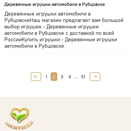
Деревянные игрушки автомобили в Рубцовске
Деревянные игрушки автомобили в
РубцовскеНаш магазин предлагает вам большой
выбор игрушек - Деревянные игрушки
автомобили в Рубцовске с доставкой по всей
РоссииКупить игрушки - Деревянные игрушки
автомобили в Рубцовске
1
2
3
4
…
51