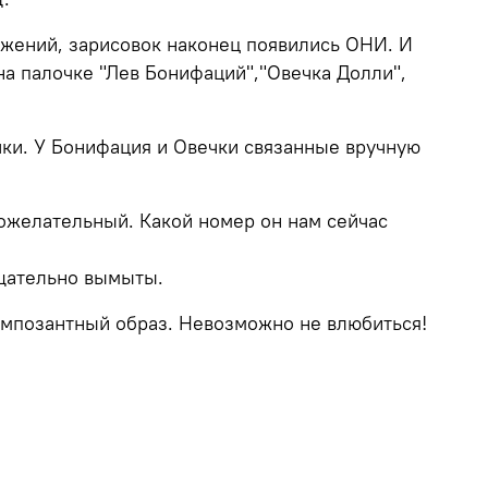
ложений, зарисовок наконец появились ОНИ. И
а палочке "Лев Бонифаций","Овечка Долли",
чки. У Бонифация и Овечки связанные вручную
рожелательный. Какой номер он нам сейчас
тщательно вымыты.
импозантный образ. Невозможно не влюбиться!