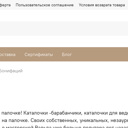
ферта
Пользовательское соглашение
Условия возврата товара
оставка
Сертификаты
Блог
 Бонифаций
 палочке! Каталочки -барабанчики, каталочки для веде
 на палочке. Своих собственных, уникальных, незауря
ь в мастерской Вальда уже больше полутора лет наза