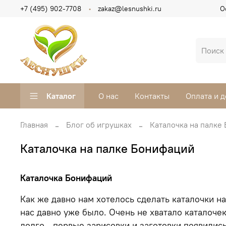
+7 (495) 902-7708
zakaz@lesnushki.ru
О
Каталог
О нас
Контакты
Оплата и д
Главная
Блог об игрушках
Каталочка на палке
Каталочка на палке Бонифаций
Каталочка Бонифаций
Как же давно нам хотелось сделать каталочки на
нас давно уже было. Очень не хватало каталочек
долго - первые зарисовки и заготовки появилис