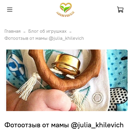
Главная
Блог об игрушках
Фотоотзыв от мамы @julia_khilevich
Фотоотзыв от мамы @julia_khilevich